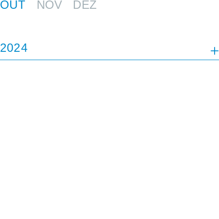
OUT
NOV
DEZ
2024
JAN
FEV
MAR
ABR
JUL
AGO
SET
OUT
NOV
DEZ