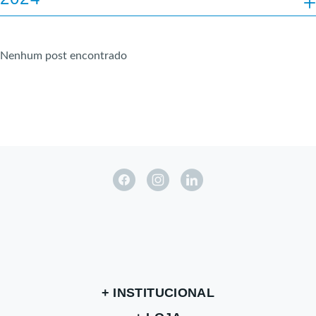
OUT
NOV
DEZ
JAN
FEV
MAR
ABR
MAI
JUN
Nenhum post encontrado
JUL
AGO
SET
OUT
NOV
DEZ
INSTITUCIONAL