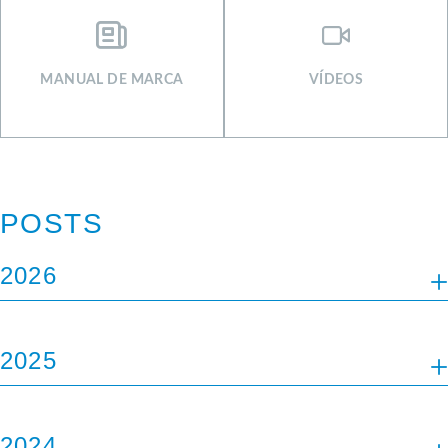
MANUAL DE MARCA
VÍDEOS
POSTS
2026
JAN
FEV
ABR
MAI
JUN
JUL
2025
JAN
ABR
JUN
JUL
AGO
SET
2024