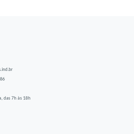
.ind.br
86
8
a, das 7h às 18h