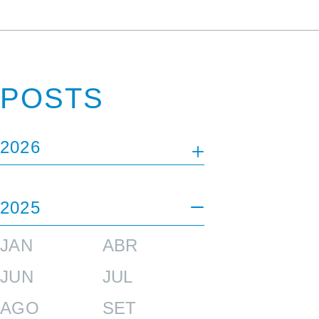
POSTS
2026
JAN
FEV
2025
ABR
MAI
JAN
ABR
JUN
JUL
JUN
JUL
AGO
SET