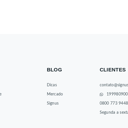
BLOG
CLIENTES
Dicas
contato@signus
e
Mercado
199980900
Signus
0800 773 944
Segunda a sext