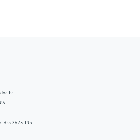
.ind.br
86
8
a, das 7h às 18h