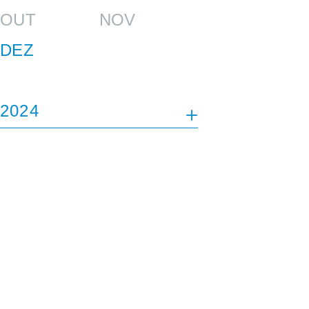
OUT
NOV
DEZ
2024
JAN
FEV
MAR
ABR
MAI
AGO
SET
OUT
NOV
DEZ