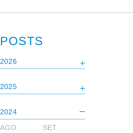
POSTS
2026
JAN
FEV
2025
MAI
JUN
ABR
JUN
JUL
2024
JUL
AGO
AGO
SET
SET
OUT