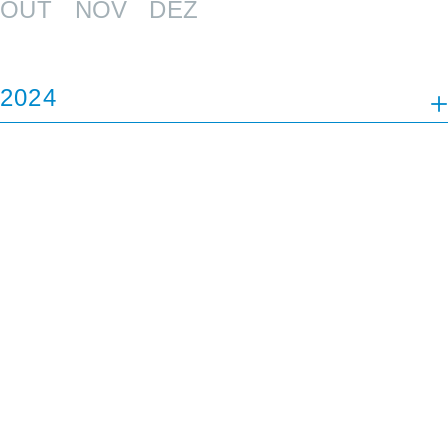
OUT
NOV
DEZ
2024
JAN
FEV
MAR
ABR
MAI
JUL
AGO
SET
OUT
NOV
DEZ