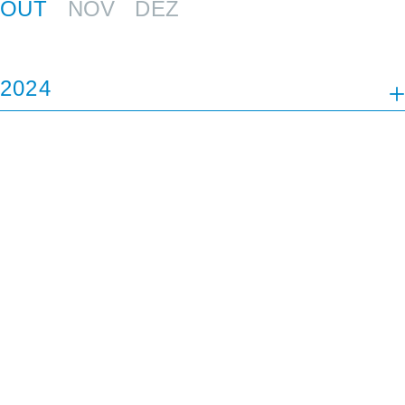
OUT
NOV
DEZ
2024
JAN
FEV
MAR
ABR
MAI
JUL
AGO
SET
OUT
NOV
DEZ