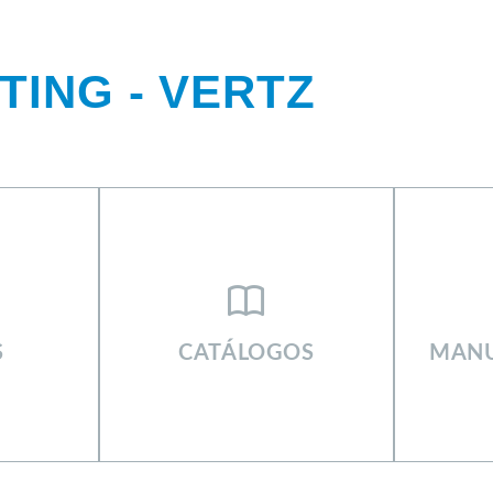
ING - VERTZ
KETING SIGNUS
S
CATÁLOGOS
MANU