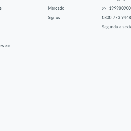
e
Mercado
199980900
Signus
0800 773 944
Segunda a sext
ewear