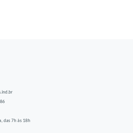
.ind.br
86
8
a, das 7h às 18h