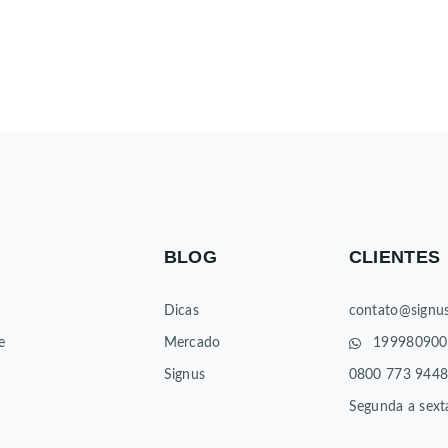
BLOG
CLIENTES
Dicas
contato@signus
e
Mercado
199980900
Signus
0800 773 944
Segunda a sext